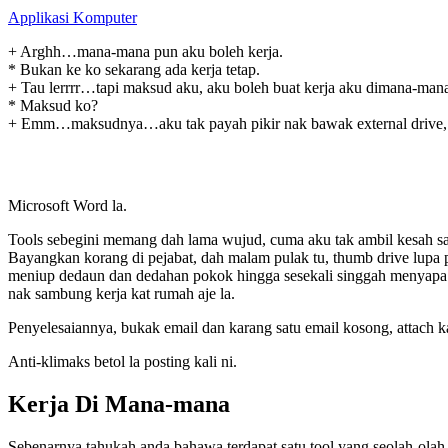
Applikasi Komputer
+ Arghh…mana-mana pun aku boleh kerja.
* Bukan ke ko sekarang ada kerja tetap.
+ Tau lerrrr…tapi maksud aku, aku boleh buat kerja aku dimana-mana
* Maksud ko?
+ Emm…maksudnya…aku tak payah pikir nak bawak external drive, th
Microsoft Word la.
Tools sebegini memang dah lama wujud, cuma aku tak ambil kesah sa
Bayangkan korang di pejabat, dah malam pulak tu, thumb drive lupa pu
meniup dedaun dan dedahan pokok hingga sesekali singgah menyapa t
nak sambung kerja kat rumah aje la.
Penyelesaiannya, bukak email dan karang satu email kosong, attach 
Anti-klimaks betol la posting kali ni.
Kerja Di Mana-mana
Sebenarnya tahukah anda bahawa terdapat satu tool yang seolah-olah h