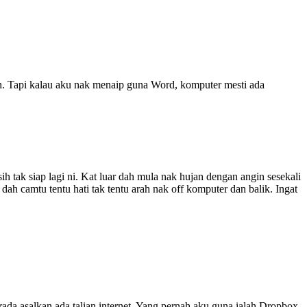
. Tapi kalau aku nak menaip guna Word, komputer mesti ada
h tak siap lagi ni. Kat luar dah mula nak hujan dengan angin sesekali
camtu tentu hati tak tentu arah nak off komputer dan balik. Ingat
rada asalkan ada talian internet. Yang pernah aku guna ialah Dropbox.