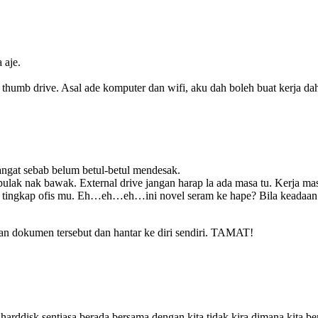
 aje.
umb drive. Asal ade komputer dan wifi, aku dah boleh buat kerja dah
ngat sebab belum betul-betul mendesak.
lak nak bawak. External drive jangan harap la ada masa tu. Kerja masi
ingkap ofis mu. Eh…eh…eh…ini novel seram ke hape? Bila keadaan dah 
kan dokumen tersebut dan hantar ke diri sendiri. TAMAT!
arddisk sentiasa berada bersama dengan kita tidak kira dimana kita be