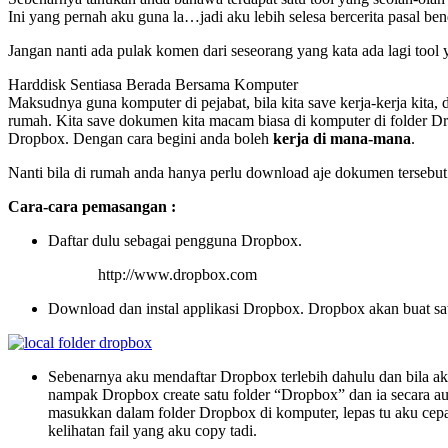
Ini yang pernah aku guna la…jadi aku lebih selesa bercerita pasal ben
Jangan nanti ada pulak komen dari seseorang yang kata ada lagi tool y
Harddisk Sentiasa Berada Bersama Komputer
Maksudnya guna komputer di pejabat, bila kita save kerja-kerja kita, 
rumah. Kita save dokumen kita macam biasa di komputer di folder D
Dropbox. Dengan cara begini anda boleh
kerja di mana-mana
.
Nanti bila di rumah anda hanya perlu download aje dokumen terseb
Cara-cara pemasangan :
Daftar dulu sebagai pengguna Dropbox.
http://www.dropbox.com
Download dan instal applikasi Dropbox. Dropbox akan buat sa
Sebenarnya aku mendaftar Dropbox terlebih dahulu dan bila aku
nampak Dropbox create satu folder “Dropbox” dan ia secara auto
masukkan dalam folder Dropbox di komputer, lepas tu aku cepa
kelihatan fail yang aku copy tadi.