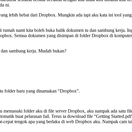
da ni.
ang lebih hebat dari Dropbox. Mungkin ada tapi aku kata ini tool yang 
di rumah nanti kita boleh buka balik dokumen tu dan sambung kerja. Ing
ropbox. Semua dokumen yang disimpan di folder Dropbox di komputer a
ut dan sambung kerja. Mudah bukan?
tu folder baru yang dinamakan “Dropbox”.
 memasuki folder aku di file server Dropbox, aku nampak ada satu file
matik buat pelarasan fail. Terus ia download file “Getting Started.pdf
t-cepat tengok apa yang berlaku di web Dropbox aku. Nampak cam tak 