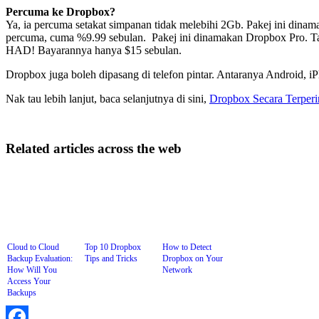
Percuma ke Dropbox?
Ya, ia percuma setakat simpanan tidak melebihi 2Gb. Pakej ini din
percuma, cuma %9.99 sebulan. Pakej ini dinamakan Dropbox Pro. Tak
HAD! Bayarannya hanya $15 sebulan.
Dropbox juga boleh dipasang di telefon pintar. Antaranya Android, i
Nak tau lebih lanjut, baca selanjutnya di sini,
Dropbox Secara Terperi
Related articles across the web
Cloud to Cloud
Top 10 Dropbox
How to Detect
Backup Evaluation:
Tips and Tricks
Dropbox on Your
How Will You
Network
Access Your
Backups