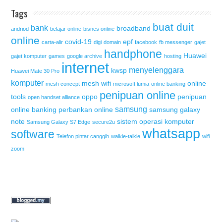
Tags
buat duit
bank
broadband
andriod
belajar online
bisnes online
online
covid-19
epf
carta-alir
digi
domain
facebook
fb messenger
gajet
handphone
Huawei
gajet komputer
games
google archive
hosting
internet
menyelenggara
kwsp
Huawei Mate 30 Pro
komputer
mesh wifi
online
mesh concept
microsoft lumia
online banking
penipuan online
tools
oppo
penipuan
open handset alliance
samsung
online banking
perbankan online
samsung galaxy
note
sistem operasi komputer
Samsung Galaxy S7 Edge
secure2u
whatsapp
software
Telefon pintar canggih
walkie-talkie
wifi
zoom