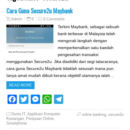
Cara Guna Secure2u Maybank
0
0 Comments
Admin
Terkini Maybank, sebagai sebuah
bank terbesar di Malaysia telah
mengorak langkah dengan
memperkenalkan satu kaedah
pengesahan transaksi
menggunakan Secure2u. Jika diselidiki dari segi tatacaranya,
cara guna Secure2u Maybank tidaklah sesusah mana pun.
Ianya amat mudah diikuti kerana objektif utamanya ialah…
READ MORE
Facebook
Twitter
Messenger
WhatsApp
Telegram
Dunia IT
,
Applikasi Komputer
,
online banking
,
secure2u
Kewangan
,
Penipuan Online
,
Smartphone