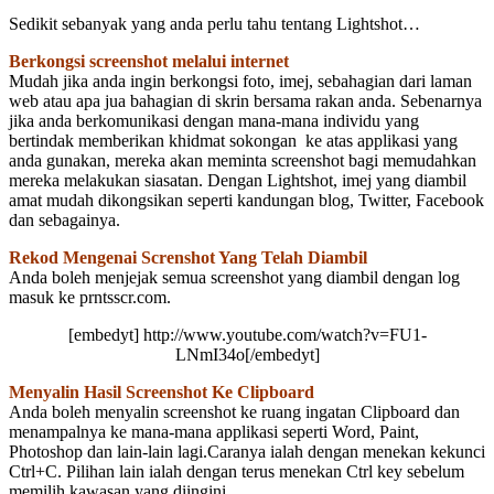
Sedikit sebanyak yang anda perlu tahu tentang Lightshot…
Berkongsi screenshot melalui internet
Mudah jika anda ingin berkongsi foto, imej, sebahagian dari laman
web atau apa jua bahagian di skrin bersama rakan anda. Sebenarnya
jika anda berkomunikasi dengan mana-mana individu yang
bertindak memberikan khidmat sokongan ke atas applikasi yang
anda gunakan, mereka akan meminta screenshot bagi memudahkan
mereka melakukan siasatan. Dengan Lightshot, imej yang diambil
amat mudah dikongsikan seperti kandungan blog, Twitter, Facebook
dan sebagainya.
Rekod Mengenai Screnshot Yang Telah Diambil
Anda boleh menjejak semua screenshot yang diambil dengan log
masuk ke prntsscr.com.
[embedyt] http://www.youtube.com/watch?v=FU1-
LNmI34o[/embedyt]
Menyalin Hasil Screenshot Ke Clipboard
Anda boleh menyalin screenshot ke ruang ingatan Clipboard dan
menampalnya ke mana-mana applikasi seperti Word, Paint,
Photoshop dan lain-lain lagi.Caranya ialah dengan menekan kekunci
Ctrl+C. Pilihan lain ialah dengan terus menekan Ctrl key sebelum
memilih kawasan yang diingini.