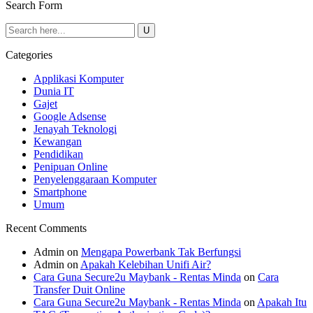
Search Form
Categories
Applikasi Komputer
Dunia IT
Gajet
Google Adsense
Jenayah Teknologi
Kewangan
Pendidikan
Penipuan Online
Penyelenggaraan Komputer
Smartphone
Umum
Recent Comments
Admin
on
Mengapa Powerbank Tak Berfungsi
Admin
on
Apakah Kelebihan Unifi Air?
Cara Guna Secure2u Maybank - Rentas Minda
on
Cara
Transfer Duit Online
Cara Guna Secure2u Maybank - Rentas Minda
on
Apakah Itu