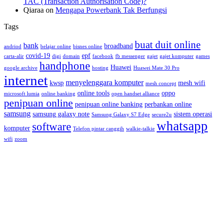
TAC (Transaction Authorisation Code)?
Qiaraa
on
Mengapa Powerbank Tak Berfungsi
Tags
buat duit online
bank
broadband
andriod
belajar online
bisnes online
covid-19
epf
carta-alir
digi
domain
facebook
fb messenger
gajet
gajet komputer
games
handphone
Huawei
google archive
hosting
Huawei Mate 30 Pro
internet
menyelenggara komputer
kwsp
mesh wifi
mesh concept
online tools
oppo
microsoft lumia
online banking
open handset alliance
penipuan online
penipuan online banking
perbankan online
samsung
samsung galaxy note
sistem operasi
Samsung Galaxy S7 Edge
secure2u
whatsapp
software
komputer
Telefon pintar canggih
walkie-talkie
wifi
zoom