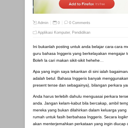
0
0 Comments
Admin
Applikasi Komputer
,
Pendidikan
Ini bukanlah posting untuk anda belajar cara-cara
guru bahasa Inggeris yang berkelayakan mengajar te
Boleh la cari makan sikit-sikit hehehe…
Apa yang ingin saya tekankan di sini ialah bagaim
adalah betul. Bahasa Inggeris banyak menggunakan
present tense dan sebagainya), bilangan perkara yan
Anda harus terlebih dahulu menguasai perkara ter
anda. Jangan kelam-kabut bila bercakap, ambil te
mereka yang bukan dilahirkan dalam keluarga yan
rumah untuk fasih berbahasa Inggeris. Secara logi
akan menterjemahkan perkataan yang ingin diucap 