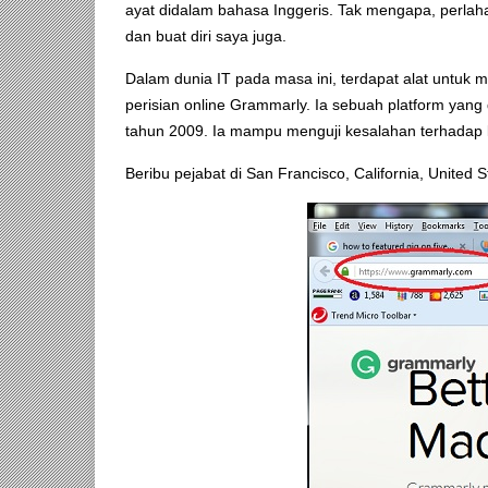
ayat didalam bahasa Inggeris. Tak mengapa, perlahan
dan buat diri saya juga.
Dalam dunia IT pada masa ini, terdapat alat untuk
perisian online Grammarly. Ia sebuah platform yang
tahun 2009. Ia mampu menguji kesalahan terhadap l
Beribu pejabat di San Francisco, California, United