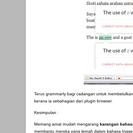
Terus grammarly bagi cadangan untuk membetulkan 
kerana ia sebahagian dari plugin browser.
Kesimpulan :
Memang amat mudah mengarang
karangan bahasa
membantu mereka yang lemah dalam bahasa Inggeris