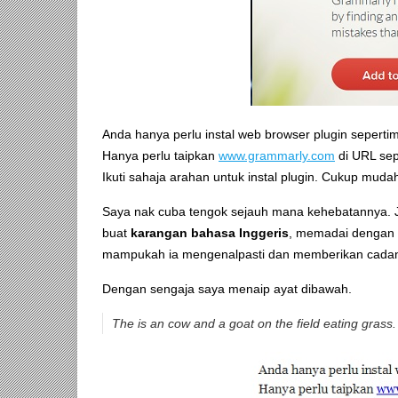
Anda hanya perlu instal web browser plugin seper
Hanya perlu taipkan
www.grammarly.com
di URL sepe
Ikuti sahaja arahan untuk instal plugin. Cukup muda
Saya nak cuba tengok sejauh mana kehebatannya. J
buat
karangan bahasa Inggeris
, memadai dengan m
mampukah ia mengenalpasti dan memberikan cada
Dengan sengaja saya menaip ayat dibawah.
The is an cow and a goat on the field eating grass.