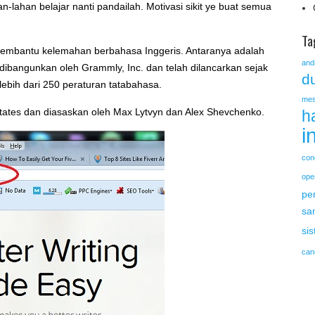
-lahan belajar nanti pandailah. Motivasi sikit ye buat semua
Ta
 membantu kelemahan berbahasa Inggeris. Antaranya adalah
and
 dibangunkan oleh Grammly, Inc. dan telah dilancarkan sejak
du
ebih dari 250 peraturan tatabahasa.
mes
 States dan diasaskan oleh Max Lytvyn dan Alex Shevchenko.
h
i
con
ope
pe
sa
si
can