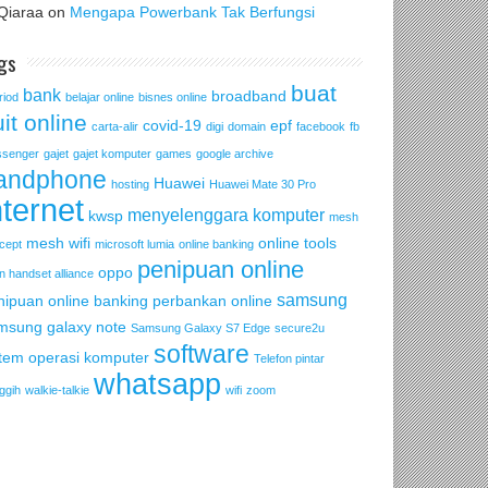
Qiaraa
on
Mengapa Powerbank Tak Berfungsi
gs
buat
bank
broadband
riod
belajar online
bisnes online
it online
covid-19
epf
carta-alir
digi
domain
facebook
fb
senger
gajet
gajet komputer
games
google archive
andphone
Huawei
hosting
Huawei Mate 30 Pro
nternet
menyelenggara komputer
kwsp
mesh
mesh wifi
online tools
cept
microsoft lumia
online banking
penipuan online
oppo
n handset alliance
samsung
nipuan online banking
perbankan online
msung galaxy note
Samsung Galaxy S7 Edge
secure2u
software
stem operasi komputer
Telefon pintar
whatsapp
ggih
walkie-talkie
wifi
zoom