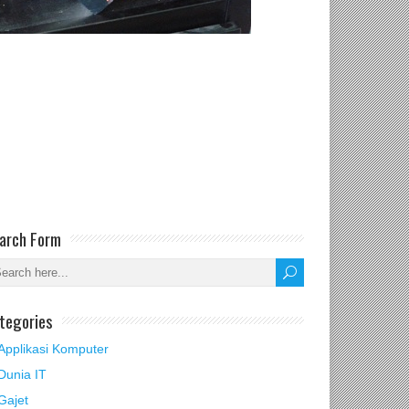
arch Form
tegories
Applikasi Komputer
Dunia IT
Gajet