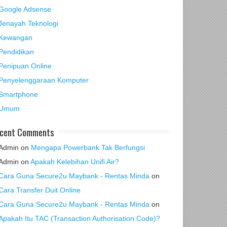
Google Adsense
Jenayah Teknologi
Kewangan
Pendidikan
Penipuan Online
Penyelenggaraan Komputer
Smartphone
Umum
cent Comments
Admin
on
Mengapa Powerbank Tak Berfungsi
Admin
on
Apakah Kelebihan Unifi Air?
Cara Guna Secure2u Maybank - Rentas Minda
on
Cara Transfer Duit Online
Cara Guna Secure2u Maybank - Rentas Minda
on
Apakah Itu TAC (Transaction Authorisation Code)?