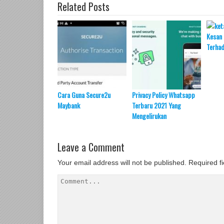
Related Posts
Kesan 
Terha
Cara Guna Secure2u
Privacy Policy Whatsapp
Maybank
Terbaru 2021 Yang
Mengelirukan
Leave a Comment
Your email address will not be published.
Required f