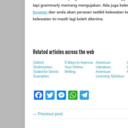
tapi grammarly memang mengujakan. Ada juga kelem
browser
dan anda akan perasan sedikit kelewatan ke 
kelewatan ini masih lagi boleh diterima.
Related articles across the web
Oxford
5 Ways to Improve
American
Dictionaries
Your Online
Literature,
Outed for Sexist
Writing
American
Examples
Learning Syllabus
Facebook
Twitter
Messenger
WhatsApp
Telegram
← Previous post