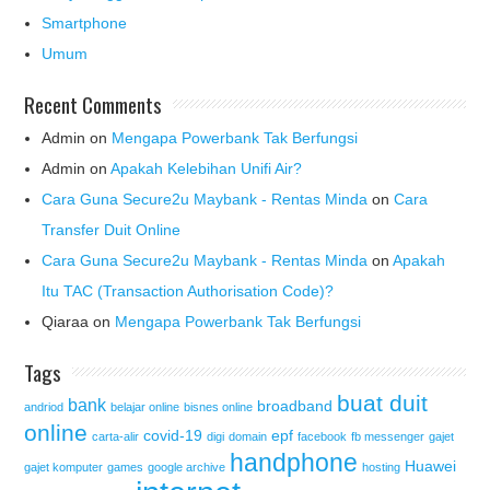
Smartphone
Umum
Recent Comments
Admin
on
Mengapa Powerbank Tak Berfungsi
Admin
on
Apakah Kelebihan Unifi Air?
Cara Guna Secure2u Maybank - Rentas Minda
on
Cara
Transfer Duit Online
Cara Guna Secure2u Maybank - Rentas Minda
on
Apakah
Itu TAC (Transaction Authorisation Code)?
Qiaraa
on
Mengapa Powerbank Tak Berfungsi
Tags
buat duit
bank
broadband
andriod
belajar online
bisnes online
online
covid-19
epf
carta-alir
digi
domain
facebook
fb messenger
gajet
handphone
Huawei
gajet komputer
games
google archive
hosting