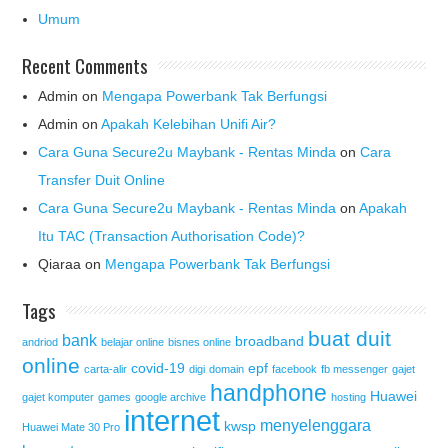
Umum
Recent Comments
Admin
on
Mengapa Powerbank Tak Berfungsi
Admin
on
Apakah Kelebihan Unifi Air?
Cara Guna Secure2u Maybank - Rentas Minda
on
Cara
Transfer Duit Online
Cara Guna Secure2u Maybank - Rentas Minda
on
Apakah
Itu TAC (Transaction Authorisation Code)?
Qiaraa
on
Mengapa Powerbank Tak Berfungsi
Tags
buat duit
bank
broadband
andriod
belajar online
bisnes online
online
covid-19
epf
carta-alir
digi
domain
facebook
fb messenger
gajet
handphone
Huawei
gajet komputer
games
google archive
hosting
internet
menyelenggara
kwsp
Huawei Mate 30 Pro