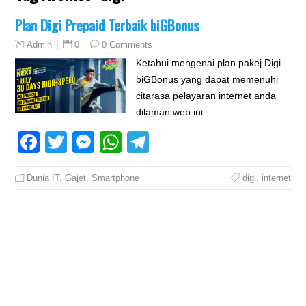
Plan Digi Prepaid Terbaik biGBonus
0
0 Comments
Admin
Ketahui mengenai plan pakej Digi
biGBonus yang dapat memenuhi
citarasa pelayaran internet anda
dilaman web ini.
Facebook
Twitter
Messenger
WhatsApp
Telegram
Dunia IT
,
Gajet
,
Smartphone
digi
,
internet