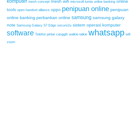
komputer
mesh wifi
online
mesh concept
microsoft lumia
online banking
penipuan online
tools
oppo
penipuan
open handset alliance
samsung
online banking
perbankan online
samsung galaxy
note
sistem operasi komputer
Samsung Galaxy S7 Edge
secure2u
whatsapp
software
Telefon pintar canggih
walkie-talkie
wifi
zoom