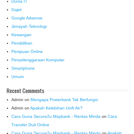
Dunia IT
Gajet
Google Adsense
Jenayah Teknologi
Kewangan
Pendidikan
Penipuan Online
Penyelenggaraan Komputer
Smartphone
Umum
Recent Comments
Admin
on
Mengapa Powerbank Tak Berfungsi
Admin
on
Apakah Kelebihan Unifi Air?
Cara Guna Secure2u Maybank - Rentas Minda
on
Cara
Transfer Duit Online
Cara Guna Secure2u Maybank - Rentas Minda
on
Apakah