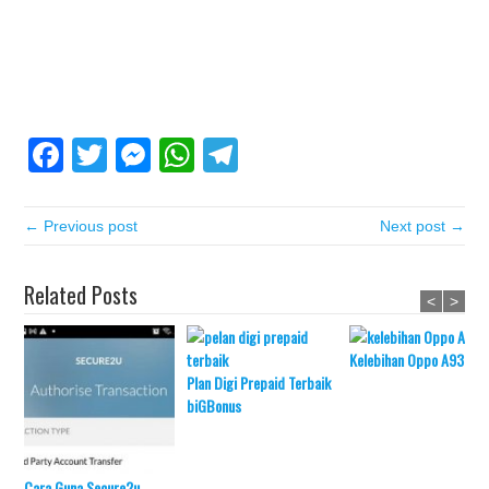
Facebook
Twitter
Messenger
WhatsApp
Telegram
← Previous post
Next post →
Related Posts
<
>
Kelebihan Oppo A93
Plan Digi Prepaid Terbaik
biGBonus
Cara Guna Secure2u