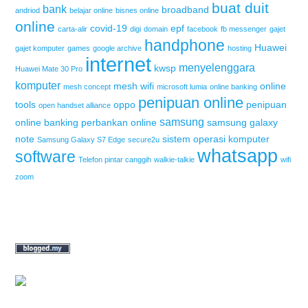
buat duit
bank
broadband
andriod
belajar online
bisnes online
online
covid-19
epf
carta-alir
digi
domain
facebook
fb messenger
gajet
handphone
Huawei
gajet komputer
games
google archive
hosting
internet
menyelenggara
kwsp
Huawei Mate 30 Pro
komputer
mesh wifi
online
mesh concept
microsoft lumia
online banking
penipuan online
tools
oppo
penipuan
open handset alliance
samsung
online banking
perbankan online
samsung galaxy
note
sistem operasi komputer
Samsung Galaxy S7 Edge
secure2u
whatsapp
software
Telefon pintar canggih
walkie-talkie
wifi
zoom