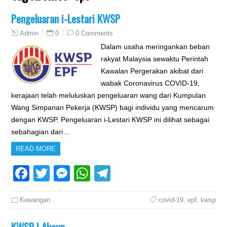
Pengeluaran i-Lestari KWSP
0
0 Comments
Admin
Dalam usaha meringankan beban
rakyat Malaysia sewaktu Perintah
Kawalan Pergerakan akibat dari
wabak Coronavirus COVID-19,
kerajaan telah meluluskan pengeluaran wang dari Kumpulan
Wang Simpanan Pekerja (KWSP) bagi individu yang mencarum
dengan KWSP. Pengeluaran i-Lestari KWSP ini dilihat sebagai
sebahagian dari…
READ MORE
Facebook
Twitter
Messenger
WhatsApp
Telegram
Kewangan
covid-19
,
epf
,
kwsp
KWSP I Akaun