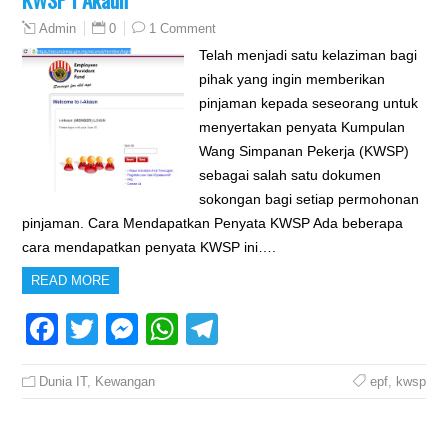
0
1 Comment
Admin
Telah menjadi satu kelaziman bagi
pihak yang ingin memberikan
pinjaman kepada seseorang untuk
menyertakan penyata Kumpulan
Wang Simpanan Pekerja (KWSP)
sebagai salah satu dokumen
sokongan bagi setiap permohonan
pinjaman. Cara Mendapatkan Penyata KWSP Ada beberapa
cara mendapatkan penyata KWSP ini….
READ MORE
Facebook
Twitter
Messenger
WhatsApp
Telegram
Dunia IT
,
Kewangan
epf
,
kwsp