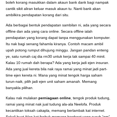
boleh korang masukkan dalam akaun bank dank bagi nampak
cantik sikit aliran keluar masuk akaun tu. Nanti bank akan
ambilkira pendapatan korang dari situ.
Ada berbagai bentuk pendapatan sambilan ni, ada yang secara
offline dan ada yang cara online. Secara offline ialah
pendapatan yang korang dapat tanpa menggunakan komputer.
Itu nak bagi senang fahamla kiranya. Contoh macam ambil
upah potong rumput dihujung minggu. Jangan pandan enteng
ye, satu rumah caj dia rm30 untuk kerja tak sampai 40 minit.
Kalau 10 rumah dah berapa? Ada yang kerja jadi ejen insuran.
Ada yang jual kereta bila nak raya ramai yang minat jadi part-
time ejen kereta ni. Mana yang minat tengok harga saham
turun-naik, pilih jadi ejen unit saham amanah. Memang
banyakla pilihan.
Kalau nak mulakan
perniagaan online
, tengok produk tudung,
ramai yang minat nak jual tudung ala-ala Neelofa. Produk
kecantikan toksah cakapla, memang berlambak kat internet.
Sekali buat iklan kat fesbuk memang berderet yang suruh “pm”.