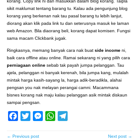
korang. Copy link ni dan masukkan dalam blog korang. Taipla
sikit maklumat tentang barang tu. Kalau ada pengunjung blog
korang yang berkenan nak tau pasal barang tu lebih lanjut,
diorang akan klik pada link tu dan seterusnya masuk ke laman
web Amazon. Bila diaorang beli, korang dapat komisen. Fungsi
sama macam Clickbank jugak.
Ringkasnya, memang banyak cara nak buat
side income
ni,
baik cara offline atau online. Ramai sekarang ni yang pilih cara
perniagaan online
sebab tak payah jumpa pelanggan. Tau
ajela, pelanggan ni banyak kerenah, bila jumpa kang, mulalah
mintak harga kasih-sayang la, harga adik-beradikla, alahai
pengsan you nak melayan perangai camni. Macammana
bisnes korang nak maju kalau pelanggan asik mintak diskaun
sampai pengsan.
Facebook
Twitter
Messenger
WhatsApp
Telegram
← Previous post
Next post →