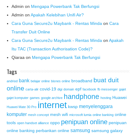
Admin
on
Mengapa Powerbank Tak Berfungsi
Admin
on
Apakah Kelebihan Unifi Air?
Cara Guna Secure2u Maybank - Rentas Minda
on
Cara
Transfer Duit Online
Cara Guna Secure2u Maybank - Rentas Minda
on
Apakah
Itu TAC (Transaction Authorisation Code)?
Qiaraa
on
Mengapa Powerbank Tak Berfungsi
Tags
buat duit
bank
broadband
andriod
belajar online
bisnes online
online
covid-19
epf
carta-alir
digi
domain
facebook
fb messenger
gajet
handphone
Huawei
gajet komputer
games
google archive
hosting
internet
menyelenggara
kwsp
Huawei Mate 30 Pro
komputer
mesh wifi
online
mesh concept
microsoft lumia
online banking
penipuan online
tools
oppo
penipuan
open handset alliance
samsung
online banking
perbankan online
samsung galaxy