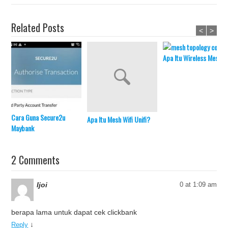
Related Posts
<
>
Apa Itu Wireless Mesh?
Cara Guna Secure2u
Apa Itu Mesh Wifi Unifi?
Maybank
2 Comments
Ijoi
0 at 1:09 am
berapa lama untuk dapat cek clickbank
↓
Reply