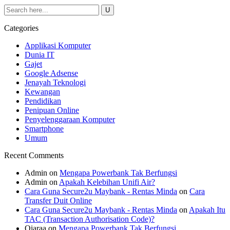
Categories
Applikasi Komputer
Dunia IT
Gajet
Google Adsense
Jenayah Teknologi
Kewangan
Pendidikan
Penipuan Online
Penyelenggaraan Komputer
Smartphone
Umum
Recent Comments
Admin
on
Mengapa Powerbank Tak Berfungsi
Admin
on
Apakah Kelebihan Unifi Air?
Cara Guna Secure2u Maybank - Rentas Minda
on
Cara
Transfer Duit Online
Cara Guna Secure2u Maybank - Rentas Minda
on
Apakah Itu
TAC (Transaction Authorisation Code)?
Qiaraa
on
Mengapa Powerbank Tak Berfungsi