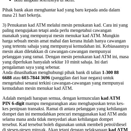
Pihak bank akan menghantar kad yang baru kepada anda dalam
masa 21 hari bekerja.
3) Penukaran kad ATM melalui mesin penukaran kad. Cara ini yang
paling mengujakan tetapi anda perlu mengetahui cawangan
manakah yang mempunyai mesin menukar kad ATM. Mungkin
harga sebuah mesin amat mahal dan kerana itulah hanya cawangan
yang tertentu sahaja yang mempunyai kemudahan ini. Kebiasaannya
mesin akan diletakkan di cawangan-cawangan mempunyai
pelanggan yang ramai. Dengan mesin penukaran kad ATM ini, masa
yang diperlukan hanyalah sekitar 10 minit sahaja. Ini dari
pengalaman saya yang sebenar.
Anda dinasihatkan menghubungi pihak bank di talian
1-300 88
6688
atau
603-7844 3696
(panggilan dari luar negara) untuk
mengetahui senarai terkini cawangan-cawangan yang mempunyai
kemudahan mesin menukar kad ATM.
Adalah menjadi harapan semua, dengan kemunculan
kad ATM
PIN 6-digit
mampu mengurangkan atau menghapuskan terus kes-
kes penipuan transaksi. Ramai di antara pelanggan yang kehilangan
dompet dan ini memudahkan pencuri menggunakan kad ATM anda
selama mana anda tidak menyedari akan kehilangan dompet
tersebut. Kad tersebut boleh digunakan untuk membeli petrol/diesel
di stesen-stesen minyak. Akan tetapi dengan pelaksanaan
kad ATM