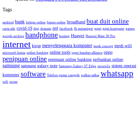
Tags
buat duit online
bank
broadband
andriod
belajar online
bisnes online
covid-19
epf
carta-alir
digi
domain
facebook
fb messenger
gajet
gajet komputer
games
handphone
Huawei
google archive
hosting
Huawei Mate 30 Pro
internet
menyelenggara komputer
kwsp
mesh wifi
mesh concept
online tools
oppo
microsoft lumia
online banking
open handset alliance
penipuan online
penipuan online banking
perbankan online
samsung
samsung galaxy note
sistem operasi
Samsung Galaxy S7 Edge
secure2u
whatsapp
software
komputer
Telefon pintar canggih
walkie-talkie
wifi
zoom