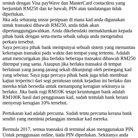
sentuh dengan Visa payWave dan MasterCard contactless yang
berjumlah RM250 dan ke bawah, PIN atau tandatangan tidak
diperlukan.
Jika ada sebarang unsur penipuan di mana kad anda digunakan
untuk transaksi dibawah RM250, anda tidak akan
dipertanggungjawabkan. Anda dikehendaki memaklumkan kepada
pihak bank dengan serta-merta sebaik sahaja anda mengetahui
perkara tersebut.
Saya percaya pihak bank mempunyai sebuah sistem yang memantau
kekerapan transaksi pada waktu dan tempat yang tertentu. Adalah
amat mencurigakan jika berlaku beberapa transaksi dibawah RM250
ditempat yang sama. Ataupun jika berlaku transaksi di tempat
berlainan yang jarang-jarang sekali dikunjungi oleh pemegang kad
yang sebenar. Saya juga percaya pihak bank juga telah membuat
kajian terperinci dari segi peratusan untuk kejadian ini berlaku dan
mereka telah bersedia untuk menampung kerugian sekiranya ia
berlaku. Jika bank rugi RM10K tetapi keuntungan bank adalah
RM100K hasil dari penggunaan kad, sudah tentulah bank berani
menyerap kerugian 10% tersebut.
Pertukaran kad adalah percuma. Sudah tentu percuma kerana bank
sendiri yang meminta pelanggan menukar kad mereka.
Bermula 2017, semua transaksi di terminal akan menggunakan PIN.
Untuk penggunaan online, tiada PIN diperlukan. Sekiranya anda