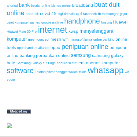
buat duit
bank
broadband
andriod
belajar online
bisnes online
online
covid-19
epf
carta-alir
digi
domain
facebook
fb messenger
gajet
handphone
Huawei
gajet komputer
games
google archive
hosting
internet
menyelenggara
kwsp
Huawei Mate 30 Pro
komputer
mesh wifi
online
mesh concept
microsoft lumia
online banking
penipuan online
tools
oppo
penipuan
open handset alliance
samsung
online banking
perbankan online
samsung galaxy
note
sistem operasi komputer
Samsung Galaxy S7 Edge
secure2u
whatsapp
software
Telefon pintar canggih
walkie-talkie
wifi
zoom