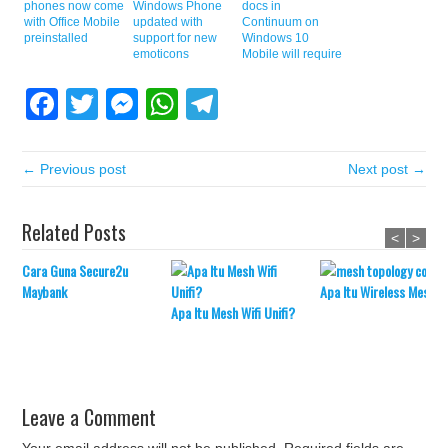
phones now come
Windows Phone
docs in
with Office Mobile
updated with
Continuum on
preinstalled
support for new
Windows 10
emoticons
Mobile will require
Office 365 from
next year
Facebook
Twitter
Messenger
WhatsApp
Telegram
← Previous post
Next post →
Related Posts
<
>
Cara Guna Secure2u
Maybank
Apa Itu Wireless Mesh?
Apa Itu Mesh Wifi Unifi?
Leave a Comment