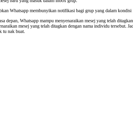
 mesej baru yang masuk dalam inbox grup.
bkan Whatsapp membunyikan notifikasi bagi grup yang dalam kondisi 
asa depan, Whatsapp mampu menyenaraikan mesej yang telah ditagkan 
naraikan mesej yang telah ditagkan dengan nama individu tersebut. Jadi
k tu nak buat.