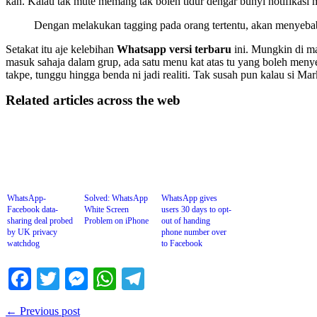
kan. Kalau tak mute memang tak boleh tidur dengar bunyi notifikasi
Dengan melakukan tagging pada orang tertentu, akan menyeba
Setakat itu aje kelebihan
Whatsapp versi terbaru
ini. Mungkin di m
masuk sahaja dalam grup, ada satu menu kat atas tu yang boleh menye
takpe, tunggu hingga benda ni jadi realiti. Tak susah pun kalau si Mar
Related articles across the web
WhatsApp-
Solved: WhatsApp
WhatsApp gives
Facebook data-
White Screen
users 30 days to opt-
sharing deal probed
Problem on iPhone
out of handing
by UK privacy
phone number over
watchdog
to Facebook
Facebook
Twitter
Messenger
WhatsApp
Telegram
← Previous post