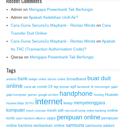
Recent Comments
Admin
on
Mengapa Powerbank Tak Berfungsi
Admin
on
Apakah Kelebihan Unifi Air?
Cara Guna Secure2u Maybank - Rentas Minda
on
Cara
Transfer Duit Online
Cara Guna Secure2u Maybank - Rentas Minda
on
Apakah
Itu TAC (Transaction Authorisation Code)?
Qiaraa
on
Mengapa Powerbank Tak Berfungsi
Tags
buat duit
bank
broadband
andriod
belajar online
bisnes online
online
covid-19
epf
carta-alir
digi
domain
facebook
fb messenger
gajet
handphone
Huawei
gajet komputer
games
google archive
hosting
internet
menyelenggara
kwsp
Huawei Mate 30 Pro
komputer
mesh wifi
online
mesh concept
microsoft lumia
online banking
penipuan online
tools
oppo
penipuan
open handset alliance
samsung
online banking
perbankan online
samsung galaxy