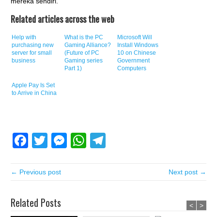
mereka sendiri.
Related articles across the web
Help with
What is the PC
Microsoft Will
purchasing new
Gaming Alliance?
Install Windows
server for small
(Future of PC
10 on Chinese
business
Gaming series
Government
Part 1)
Computers
Apple Pay Is Set
to Arrive in China
Facebook
Twitter
Messenger
WhatsApp
Telegram
← Previous post
Next post →
Related Posts
<
>