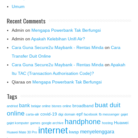
Umum
Recent Comments
Admin
on
Mengapa Powerbank Tak Berfungsi
Admin
on
Apakah Kelebihan Unifi Air?
Cara Guna Secure2u Maybank - Rentas Minda
on
Cara
Transfer Duit Online
Cara Guna Secure2u Maybank - Rentas Minda
on
Apakah
Itu TAC (Transaction Authorisation Code)?
Qiaraa
on
Mengapa Powerbank Tak Berfungsi
Tags
buat duit
bank
broadband
andriod
belajar online
bisnes online
online
covid-19
epf
carta-alir
digi
domain
facebook
fb messenger
gajet
handphone
Huawei
gajet komputer
games
google archive
hosting
internet
menyelenggara
kwsp
Huawei Mate 30 Pro