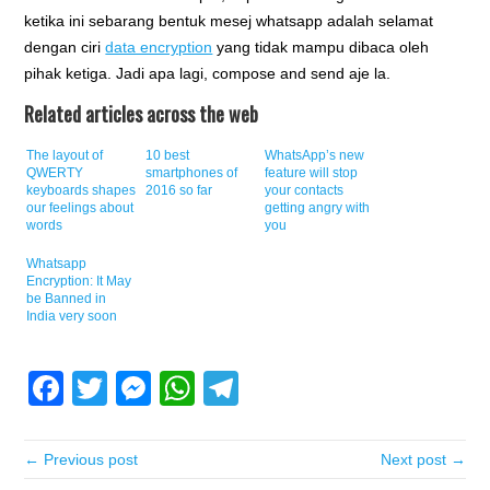
ketika ini sebarang bentuk mesej whatsapp adalah selamat
dengan ciri
data encryption
yang tidak mampu dibaca oleh
pihak ketiga. Jadi apa lagi, compose and send aje la.
Related articles across the web
The layout of
10 best
WhatsApp’s new
QWERTY
smartphones of
feature will stop
keyboards shapes
2016 so far
your contacts
our feelings about
getting angry with
words
you
Whatsapp
Encryption: It May
be Banned in
India very soon
Facebook
Twitter
Messenger
WhatsApp
Telegram
← Previous post
Next post →