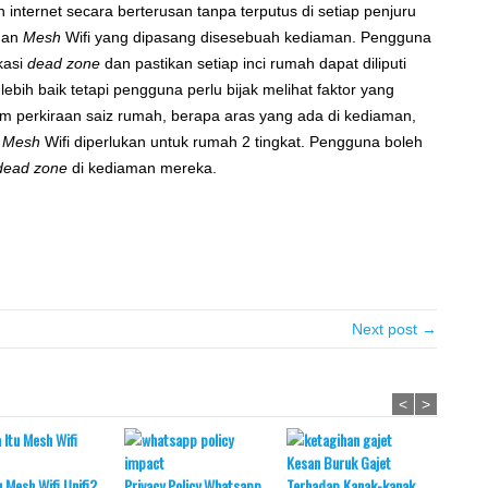
ternet secara berterusan tanpa terputus di setiap penjuru
gan
Mesh
Wifi yang dipasang disesebuah kediaman. Pengguna
okasi
dead zone
dan pastikan setiap inci rumah dapat diliputi
 lebih baik tetapi pengguna perlu bijak melihat faktor yang
 perkiraan saiz rumah, berapa aras yang ada di kediaman,
t
Mesh
Wifi diperlukan untuk rumah 2 tingkat. Pengguna boleh
dead zone
di kediaman mereka.
Next post →
<
>
Kesan Buruk Gajet
Maksud
u Mesh Wifi Unifi?
Privacy Policy Whatsapp
Terhadap Kanak-kanak