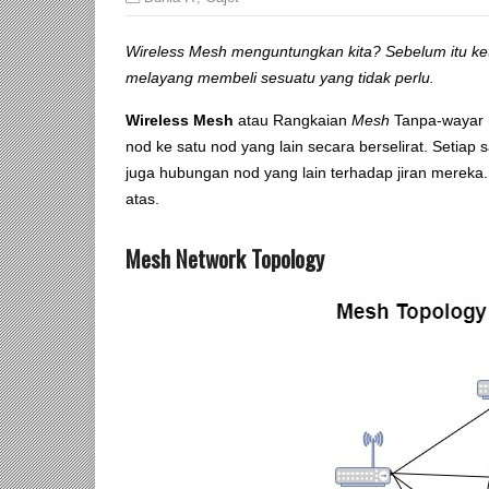
Wireless Mesh menguntungkan kita? Sebelum itu ket
melayang membeli sesuatu yang tidak perlu.
Wireless Mesh
atau Rangkaian
Mesh
Tanpa-wayar 
nod ke satu nod yang lain secara berselirat. Setiap
juga hubungan nod yang lain terhadap jiran mereka
atas.
Mesh Network Topology