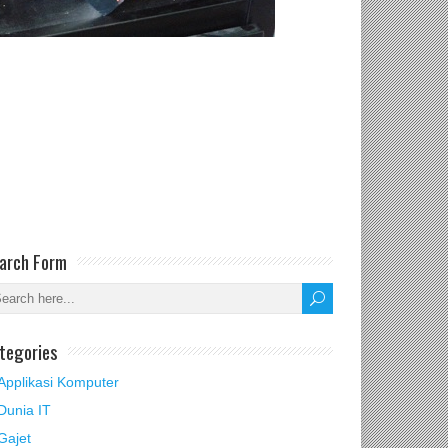
arch Form
tegories
Applikasi Komputer
Dunia IT
Gajet