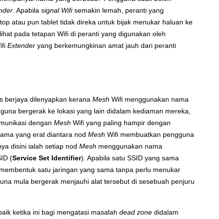
nder
. Apabila
signal Wifi
semakin lemah, peranti yang
op atau pun tablet tidak direka untuk bijak menukar haluan ke
ihat pada tetapan Wifi di peranti yang digunakan oleh
ifi
Extender
yang berkemungkinan amat jauh dari peranti
as berjaya dilenyapkan kerana
Mesh
Wifi menggunakan nama
gguna bergerak ke lokasi yang lain didalam kediaman mereka,
komunikasi dengan
Mesh
Wifi yang paling hampir dengan
ama yang erat diantara nod
Mesh
Wifi membuatkan pengguna
a disini ialah setiap nod
Mesh
menggunakan nama
ID (
Service Set Identifier
). Apabila satu SSID yang sama
i membentuk satu jaringan yang sama tanpa perlu menukar
gguna mula bergerak menjauhi alat tersebut di sesebuah penjuru
aik ketika ini bagi mengatasi masalah
dead zone
didalam