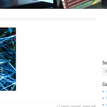
Se
Ca
mesh concept
,
mesh wifi