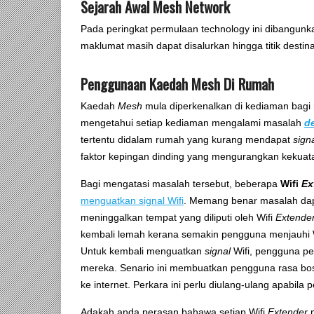
Sejarah Awal Mesh Network
Pada peringkat permulaan technology ini dibangunka
maklumat masih dapat disalurkan hingga titik destina
Penggunaan Kaedah Mesh Di Rumah
Kaedah
Mesh
mula diperkenalkan di kediaman bag
mengetahui setiap kediaman mengalami masalah
d
tertentu didalam rumah yang kurang mendapat
sign
faktor kepingan dinding yang mengurangkan kekua
Bagi mengatasi masalah tersebut, beberapa
Wifi
Ex
menguatkan signal Wifi
. Memang benar masalah dapa
meninggalkan tempat yang diliputi oleh Wifi
Extende
kembali lemah kerana semakin pengguna menjauhi 
Untuk kembali menguatkan
signal
Wifi, pengguna pe
mereka. Senario ini membuatkan pengguna rasa bosa
ke internet. Perkara ini perlu diulang-ulang apabi
Adakah anda perasan bahawa setiap Wifi
Extender