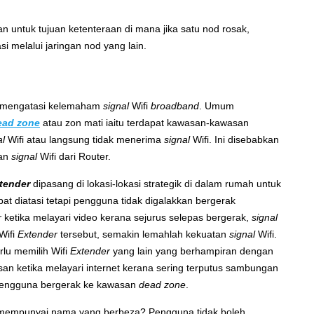
n untuk tujuan ketenteraan di mana jika satu nod rosak,
si melalui jaringan nod yang lain.
i mengatasi kelemaham
signal
Wifi
broadband
. Umum
ead zone
atau zon mati iaitu terdapat kawasan-kawasan
al
Wifi atau langsung tidak menerima
signal
Wifi. Ini disebabkan
tan
signal
Wifi dari Router.
tender
dipasang di lokasi-lokasi strategik di dalam rumah untuk
t diatasi tetapi pengguna tidak digalakkan bergerak
r
ketika melayari video kerana sejurus selepas bergerak,
signal
Wifi
Extender
tersebut, semakin lemahlah kekuatan
signal
Wifi.
rlu memilih Wifi
Extender
yang lain yang berhampiran dengan
n ketika melayari internet kerana sering terputus sambungan
la pengguna bergerak ke kawasan
dead zone
.
mempunyai nama yang berbeza? Pengguna tidak boleh