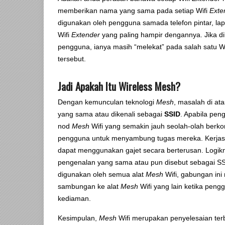
memberikan nama yang sama pada setiap Wifi
Exte
digunakan oleh pengguna samada telefon pintar, lapt
Wifi
Extender
yang paling hampir dengannya. Jika dil
pengguna, ianya masih “melekat” pada salah satu W
tersebut.
Jadi Apakah Itu Wireless Mesh?
Dengan kemunculan teknologi
Mesh
, masalah di at
yang sama atau dikenali sebagai
SSID
. Apabila pen
nod
Mesh
Wifi yang semakin jauh seolah-olah ber
pengguna untuk menyambung tugas mereka. Kerjas
dapat menggunakan gajet secara berterusan. Logikny
pengenalan yang sama atau pun disebut sebagai SS
digunakan oleh semua alat
Mesh
Wifi, gabungan in
sambungan ke alat
Mesh
Wifi yang lain ketika pen
kediaman.
Kesimpulan,
Mesh
Wifi merupakan penyelesaian terb