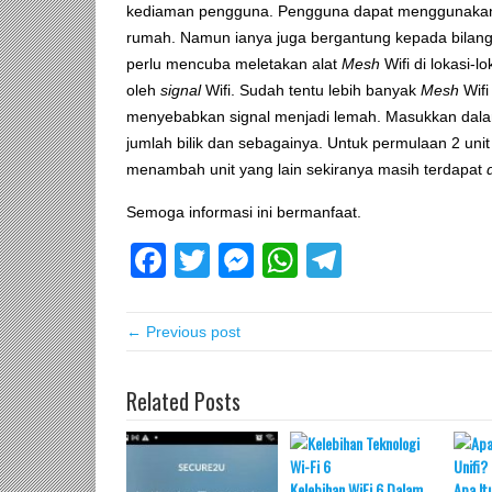
kediaman pengguna. Pengguna dapat menggunakan in
rumah. Namun ianya juga bergantung kepada bilan
perlu mencuba meletakan alat
Mesh
Wifi di lokasi-l
oleh
signal
Wifi. Sudah tentu lebih banyak
Mesh
Wifi
menyebabkan signal menjadi lemah. Masukkan dalam
jumlah bilik dan sebagainya. Untuk permulaan 2 uni
menambah unit yang lain sekiranya masih terdapat
Semoga informasi ini bermanfaat.
Facebook
Twitter
Messenger
WhatsApp
Telegram
← Previous post
Related Posts
Kelebihan WiFi 6 Dalam
Apa It