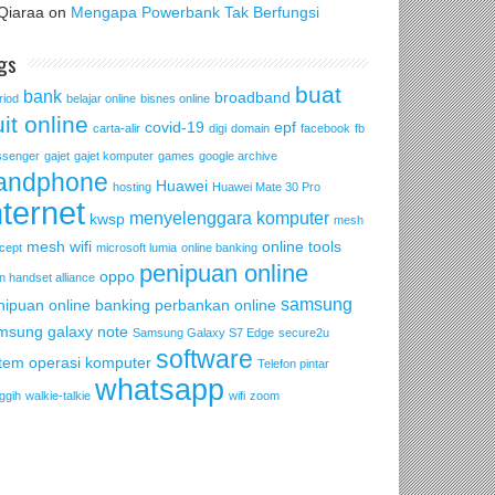
Qiaraa
on
Mengapa Powerbank Tak Berfungsi
gs
buat
bank
broadband
riod
belajar online
bisnes online
it online
covid-19
epf
carta-alir
digi
domain
facebook
fb
senger
gajet
gajet komputer
games
google archive
andphone
Huawei
hosting
Huawei Mate 30 Pro
nternet
menyelenggara komputer
kwsp
mesh
mesh wifi
online tools
cept
microsoft lumia
online banking
penipuan online
oppo
n handset alliance
samsung
nipuan online banking
perbankan online
msung galaxy note
Samsung Galaxy S7 Edge
secure2u
software
stem operasi komputer
Telefon pintar
whatsapp
ggih
walkie-talkie
wifi
zoom