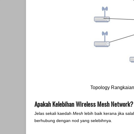
Topology Rangkaian
Apakah Kelebihan Wireless Mesh Network?
Jelas sekali kaedah
Mesh
lebih baik kerana jika sal
berhubung dengan nod yang selebihnya.