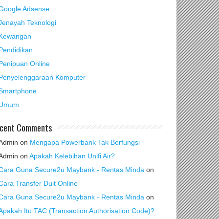
Google Adsense
Jenayah Teknologi
Kewangan
Pendidikan
Penipuan Online
Penyelenggaraan Komputer
Smartphone
Umum
cent Comments
Admin
on
Mengapa Powerbank Tak Berfungsi
Admin
on
Apakah Kelebihan Unifi Air?
Cara Guna Secure2u Maybank - Rentas Minda
on
Cara Transfer Duit Online
Cara Guna Secure2u Maybank - Rentas Minda
on
Apakah Itu TAC (Transaction Authorisation Code)?