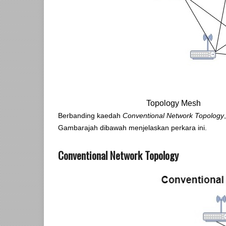
Topology Mesh
Berbanding kaedah
Conventional Network Topology
Gambarajah dibawah menjelaskan perkara ini.
Conventional Network Topology