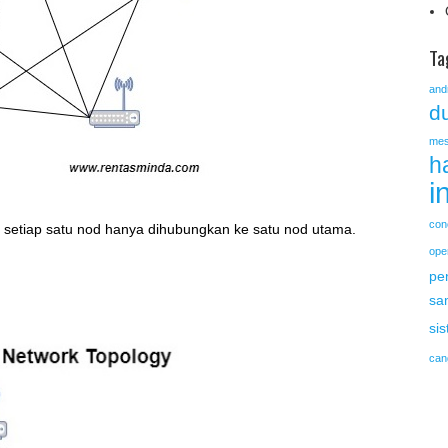
Ta
and
du
mes
h
i
con
, setiap satu nod hanya dihubungkan ke satu nod utama.
ope
pe
sa
si
can