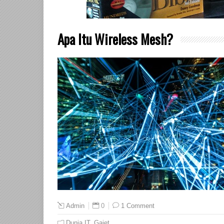
Apa Itu Wireless Mesh?
0
1 Comment
Admin
Dunia IT
,
Gajet