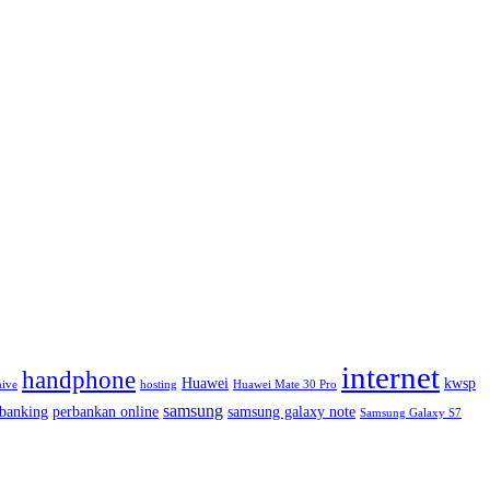
internet
handphone
Huawei
kwsp
hive
hosting
Huawei Mate 30 Pro
samsung
 banking
perbankan online
samsung galaxy note
Samsung Galaxy S7