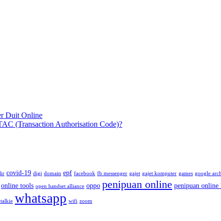
er Duit Online
TAC (Transaction Authorisation Code)?
covid-19
epf
lir
digi
domain
facebook
fb messenger
gajet
gajet komputer
games
google arc
penipuan online
online tools
oppo
penipuan online
open handset alliance
whatsapp
talkie
wifi
zoom