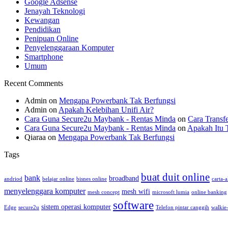
Google Adsense
Jenayah Teknologi
Kewangan
Pendidikan
Penipuan Online
Penyelenggaraan Komputer
Smartphone
Umum
Recent Comments
Admin
on
Mengapa Powerbank Tak Berfungsi
Admin
on
Apakah Kelebihan Unifi Air?
Cara Guna Secure2u Maybank - Rentas Minda
on
Cara Transf
Cara Guna Secure2u Maybank - Rentas Minda
on
Apakah Itu 
Qiaraa
on
Mengapa Powerbank Tak Berfungsi
Tags
buat duit online
bank
broadband
andriod
belajar online
bisnes online
carta-a
menyelenggara komputer
mesh wifi
mesh concept
microsoft lumia
online banking
software
sistem operasi komputer
Edge
secure2u
Telefon pintar canggih
walkie-