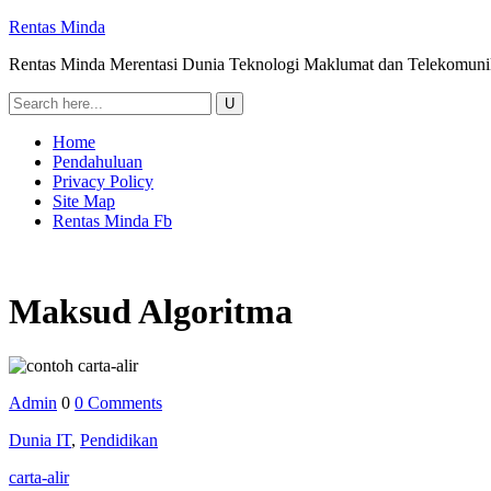
Rentas Minda
Rentas Minda Merentasi Dunia Teknologi Maklumat dan Telekomuni
Home
Pendahuluan
Privacy Policy
Site Map
Rentas Minda Fb
Maksud Algoritma
Admin
0
0 Comments
Dunia IT
,
Pendidikan
carta-alir