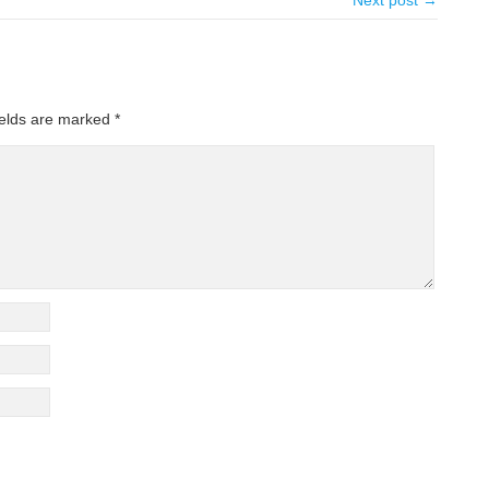
Next post →
ields are marked
*