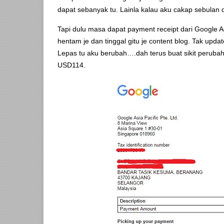
dapat sebanyak tu. Lainla kalau aku cakap sebula
Tapi dulu masa dapat payment receipt dari Google 
hentam je dan tinggal gitu je content blog. Tak upda
Lepas tu aku berubah….dah terus buat sikit peruba
USD114.