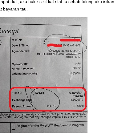
pat duit, aku hulur sikit kat staf tu sebab tolong aku isikan
t bayaran tau.