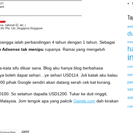
Ta
and
du
a bangga ialah perbandingan 4 tahun dengan 1 tahun. Sebagai
mes
h
e Adsense tak menipu
rupanya. Ramai yang mengeluh
i
con
a-kata sifu diluar sana. Blog aku hanya blog berbahasa
nya boleh dapat sehari…ye sehari USD114. Joli katak aku kalau
ope
pe
0 pihak Google sendiri akan datang serah cek kat korang.
sa
D100. So setahun dapatla USD1200. Tukar ke duit ringgit,
si
i Malaysia. Jom tengok apa yang pakcik
Oanda.com
dah kirakan
can