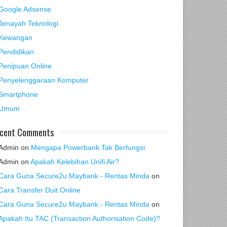
Google Adsense
Jenayah Teknologi
Kewangan
Pendidikan
Penipuan Online
Penyelenggaraan Komputer
Smartphone
Umum
cent Comments
Admin
on
Mengapa Powerbank Tak Berfungsi
Admin
on
Apakah Kelebihan Unifi Air?
Cara Guna Secure2u Maybank - Rentas Minda
on
Cara Transfer Duit Online
Cara Guna Secure2u Maybank - Rentas Minda
on
Apakah Itu TAC (Transaction Authorisation Code)?