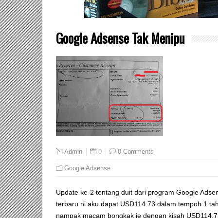
Google Adsense Tak Menipu
0
0 Comments
Admin
Google Adsense
Update ke-2 tentang duit dari program Google Adse
terbaru ni aku dapat USD114.73 dalam tempoh 1 tah
nampak macam bongkak je dengan kisah USD114.73