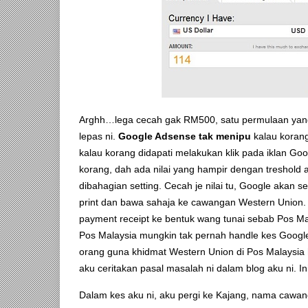
Arghh…lega cecah gak RM500, satu permulaan yang 
lepas ni.
Google Adsense tak menipu
kalau koran
kalau korang didapati melakukan klik pada iklan Go
korang, dah ada nilai yang hampir dengan treshold 
dibahagian setting. Cecah je nilai tu, Google akan 
print dan bawa sahaja ke cawangan Western Union. 
payment receipt ke bentuk wang tunai sebab Pos Mala
Pos Malaysia mungkin tak pernah handle kes Google
orang guna khidmat Western Union di Pos Malaysia 
aku ceritakan pasal masalah ni dalam blog aku ni. I
Dalam kes aku ni, aku pergi ke Kajang, nama cawang