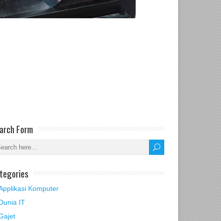
arch Form
tegories
Applikasi Komputer
Dunia IT
Gajet