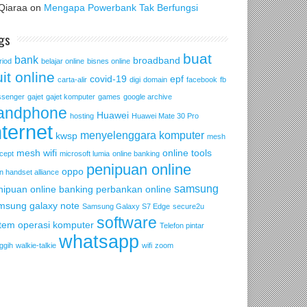
Qiaraa
on
Mengapa Powerbank Tak Berfungsi
gs
buat
bank
broadband
riod
belajar online
bisnes online
it online
covid-19
epf
carta-alir
digi
domain
facebook
fb
senger
gajet
gajet komputer
games
google archive
andphone
Huawei
hosting
Huawei Mate 30 Pro
nternet
menyelenggara komputer
kwsp
mesh
mesh wifi
online tools
cept
microsoft lumia
online banking
penipuan online
oppo
n handset alliance
samsung
nipuan online banking
perbankan online
msung galaxy note
Samsung Galaxy S7 Edge
secure2u
software
stem operasi komputer
Telefon pintar
whatsapp
ggih
walkie-talkie
wifi
zoom