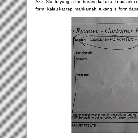
Aziz. Staf tu yang isikan borang kat aku. Lepas aku da
form. Kalau kat tepi mahkamah, tukang isi form dapa