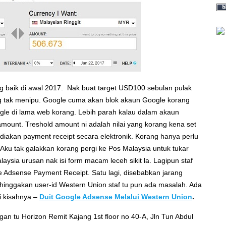
baik di awal 2017. Nak buat target USD100 sebulan pulak
g tak menipu. Google cuma akan blok akaun Google korang
ogle di lama web korang. Lebih parah kalau dalam akaun
amount. Treshold amount ni adalah nilai yang korang kena set
sediakan payment receipt secara elektronik. Korang hanya perlu
Aku tak galakkan korang pergi ke Pos Malaysia untuk tukar
ysia urusan nak isi form macam leceh sikit la. Lagipun staf
 Adsense Payment Receipt. Satu lagi, disebabkan jarang
hinggakan user-id Western Union staf tu pun ada masalah. Ada
ni kisahnya –
Duit Google Adsense Melalui Western Union
.
an tu Horizon Remit Kajang 1st floor no 40-A, Jln Tun Abdul