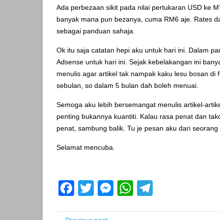
Ada perbezaan sikit pada nilai pertukaran USD ke M
banyak mana pun bezanya, cuma RM6 aje. Rates dal
sebagai panduan sahaja.
Ok itu saja catatan hepi aku untuk hari ini. Dalam
Adsense untuk hari ini. Sejak kebelakangan ini banya
menulis agar artikel tak nampak kaku lesu bosan 
sebulan, so dalam 5 bulan dah boleh menuai.
Semoga aku lebih bersemangat menulis artikel-artikel 
penting bukannya kuantiti. Kalau rasa penat dan tak
penat, sambung balik. Tu je pesan aku dari seorang
Selamat mencuba.
Facebook
Twitter
Messenger
WhatsApp
Telegram