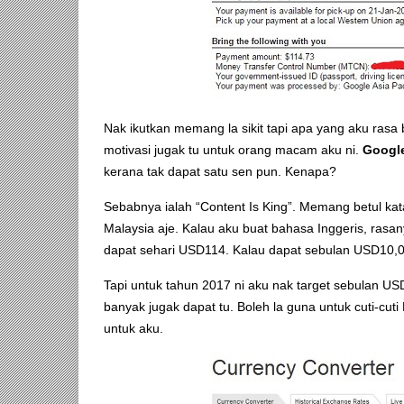
Nak ikutkan memang la sikit tapi apa yang aku ras
motivasi jugak tu untuk orang macam aku ni.
Googl
kerana tak dapat satu sen pun. Kenapa?
Sebabnya ialah “Content Is King”. Memang betul kat
Malaysia aje. Kalau aku buat bahasa Inggeris, rasa
dapat sehari USD114. Kalau dapat sebulan USD10,00
Tapi untuk tahun 2017 ni aku nak target sebulan US
banyak jugak dapat tu. Boleh la guna untuk cuti-cut
untuk aku.